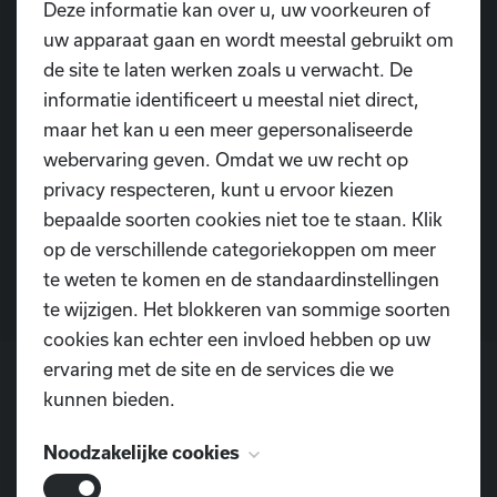
Deze informatie kan over u, uw voorkeuren of
uw apparaat gaan en wordt meestal gebruikt om
de site te laten werken zoals u verwacht. De
informatie identificeert u meestal niet direct,
maar het kan u een meer gepersonaliseerde
Heb je nog vragen?
webervaring geven. Omdat we uw recht op
privacy respecteren, kunt u ervoor kiezen
bepaalde soorten cookies niet toe te staan. Klik
Contacteer ons
op de verschillende categoriekoppen om meer
te weten te komen en de standaardinstellingen
te wijzigen. Het blokkeren van sommige soorten
cookies kan echter een invloed hebben op uw
ervaring met de site en de services die we
kunnen bieden.
POSTADRES
Noodzakelijke cookies
Dansschool D.I.O.P.
Pontweg 3