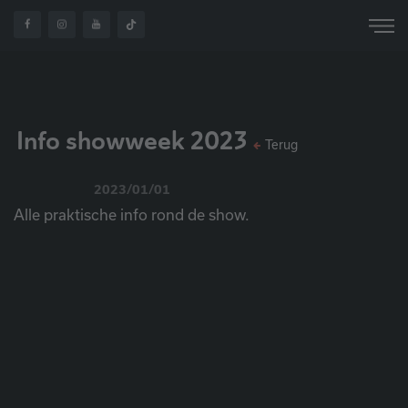
OVER
INFO SHOWWEEK
HOME
NIEUWS
ONS
2023
Info showweek 2023
Terug
2023/01/01
Alle praktische info rond de show.