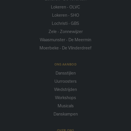
uitsluitend voor gebruik door de eigenaar van de
Lokeren - OLVC
bezochte website zijn.
Lokeren - SHO
Lochristi - GBS
Zele - Zonnewijzer
Waasmunster - De Meermin
Moerbeke - De Vlinderdreef
ONS AANBOD
Dansstijlen
Uurroosters
Wedstrijden
Workshops
Musicals
Danskampen
OVER ONS