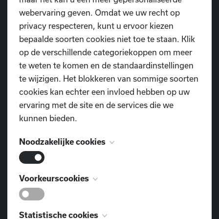
webervaring geven. Omdat we uw recht op
privacy respecteren, kunt u ervoor kiezen
bepaalde soorten cookies niet toe te staan. Klik
op de verschillende categoriekoppen om meer
te weten te komen en de standaardinstellingen
te wijzigen. Het blokkeren van sommige soorten
cookies kan echter een invloed hebben op uw
ervaring met de site en de services die we
kunnen bieden.
Noodzakelijke cookies
Deze cookies zijn noodzakelijk voor het
Voorkeurscookies
functioneren van de website en kunnen niet
worden uitgeschakeld. Ze worden meestal
Deze cookies, ook bekend als
Statistische cookies
alleen ingesteld als reactie op acties die door u