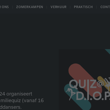
R ONS
ZOMERKAMPEN
VERHUUR
PRAKTISCH
CONT
24 organiseert
amiliequiz (vanaf 16
jddansers.