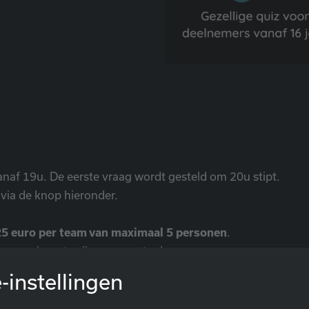
af 19u. De eerste vraag wordt gesteld om 20u stipt.
 via de knop hieronder.
25 euro per team van maximaal 5 personen
.
aren quizzer te zijn om mee te doen.
tenhove in Lochristi
(Zeveneken).
-instellingen
g op?