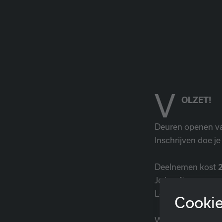
V
OLZET!
Deuren openen van
Inschrijven doe je
Deelnemen kost
Je hoeft geen erv
Locatie:
Zaal Uyt
Cookie
Waar wacht je no