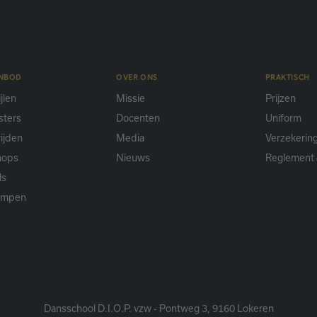
ANBOD
OVER ONS
PRAKTISCH
jlen
Missie
Prijzen
sters
Docenten
Uniform
ijden
Media
Verzekerin
hops
Nieuws
Reglement 
ls
ampen
Dansschool D.I.O.P. vzw - Pontweg 3, 9160 Lokeren