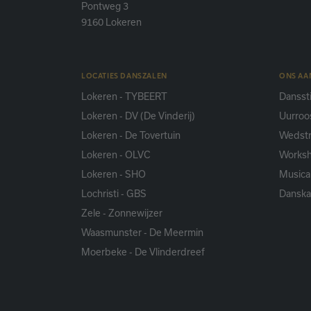
Pontweg 3
9160 Lokeren
LOCATIES DANSZALEN
ONS A
Lokeren - TYBEERT
Danssti
Lokeren - DV (De Vinderij)
Uurroo
Lokeren - De Tovertuin
Wedstr
Lokeren - OLVC
Works
Lokeren - SHO
Musica
Lochristi - GBS
Dansk
Zele - Zonnewijzer
Waasmunster - De Meermin
Moerbeke - De Vlinderdreef