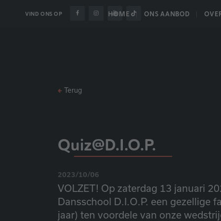
HOME
ONS AANBOD
OVE
VIND ONS OP
Terug
Quiz@D.I.O.P.
2023/10/06
VOLZET! Op zaterdag 13 januari 20
Dansschool D.I.O.P. een gezellige f
jaar) ten voordele van onze wedstri