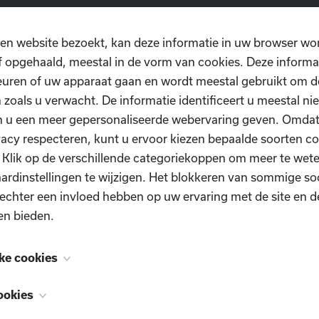
en, kies een naam en schrijf in. Op naar een gezellige avon
rries: er zijn voldoende drank en versnaperingen om de inn
en website bezoekt, kan deze informatie in uw browser wo
 opgehaald, meestal in de vorm van cookies. Deze informa
uren of uw apparaat gaan en wordt meestal gebruikt om de
 zoals u verwacht. De informatie identificeert u meestal niet
2024 is volzet. Als u op de reserve lijst wil inschrijven 
n u een meer gepersonaliseerde webervaring geven. Omda
@hotmail.com
vacy respecteren, kunt u ervoor kiezen bepaalde soorten co
. Klik op de verschillende categoriekoppen om meer te we
ardinstellingen te wijzigen. Het blokkeren van sommige so
echter een invloed hebben op uw ervaring met de site en d
en bieden.
ke cookies
 zijn noodzakelijk voor het functioneren van de website e
ookies
schakeld. Ze worden meestal alleen ingesteld als reactie op