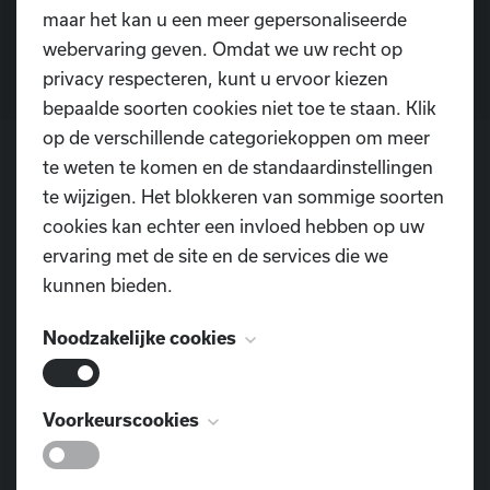
Contacteer ons
maar het kan u een meer gepersonaliseerde
webervaring geven. Omdat we uw recht op
privacy respecteren, kunt u ervoor kiezen
bepaalde soorten cookies niet toe te staan. Klik
op de verschillende categoriekoppen om meer
te weten te komen en de standaardinstellingen
te wijzigen. Het blokkeren van sommige soorten
POSTADRES
cookies kan echter een invloed hebben op uw
Dansschool D.I.O.P.
ervaring met de site en de services die we
Pontweg 3
kunnen bieden.
9160 Lokeren
Noodzakelijke cookies
TELEFOON
0477 855 312
Deze cookies zijn noodzakelijk voor het
Voorkeurscookies
E-MAIL
functioneren van de website en kunnen niet
dansschool.diop@outlook.com
worden uitgeschakeld. Ze worden meestal