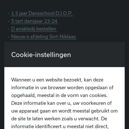
-
1
5 jaar Dansschool D.I.O.P.
-
S
tart dansjaar 23-24
-
D
anskledij bestellen
-
Nieuw
e afdeling Sint-Niklaas
-
Steun Dansschool D.I.O.P. via Trooper
-
Belangrijke data
Cookie-instellingen
-
Onze sponsors
Wanneer u een website bezoekt, kan deze
informatie in uw browser worden opgeslaan of
opgehaald, meestal in de vorm van cookies.
Deze informatie kan over u, uw voorkeuren of
uw apparaat gaan en wordt meestal gebruikt om
Heb je nog vragen?
de site te laten werken zoals u verwacht. De
informatie identificeert u meestal niet direct,