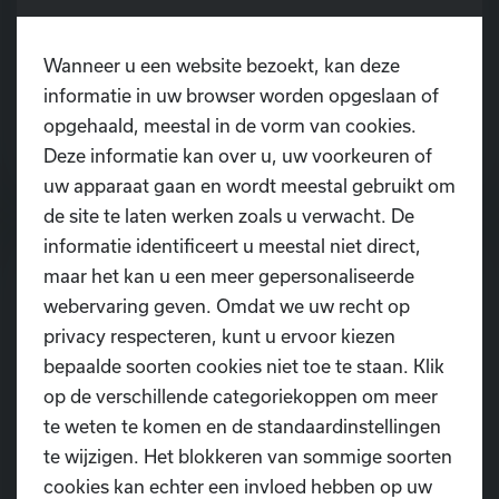
De overstap van de kleuterklas naar de lagere
Wanneer u een website bezoekt, kan deze
school is een grote stap. Plots wordt er van
informatie in uw browser worden opgeslaan of
kinderen verwacht dat ze langer hun aandacht
opgehaald, meestal in de vorm van cookies.
kunnen vasthouden, instructies volgen,
LEES MEER
Deze informatie kan over u, uw voorkeuren of
zelfstandig taken uitvoeren en hun plaats
uw apparaat gaan en wordt meestal gebruikt om
vinden binnen een groep.
de site te laten werken zoals u verwacht. De
informatie identificeert u meestal niet direct,
maar het kan u een meer gepersonaliseerde
webervaring geven. Omdat we uw recht op
privacy respecteren, kunt u ervoor kiezen
bepaalde soorten cookies niet toe te staan. Klik
op de verschillende categoriekoppen om meer
te weten te komen en de standaardinstellingen
te wijzigen. Het blokkeren van sommige soorten
cookies kan echter een invloed hebben op uw