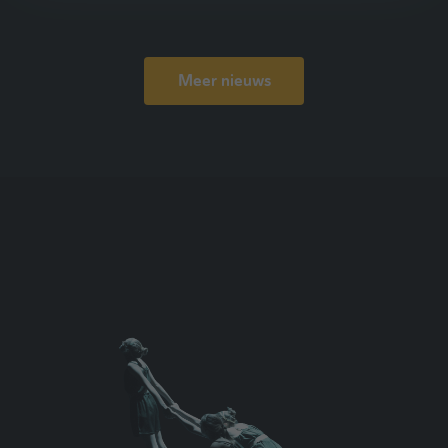
zouden halen. In deze blog nemen we vijf
veelvoorkomende misverstanden over
danslessen onder de loep. Misschien herken je
Meer nieuws
er wel eentje?