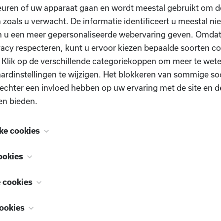
uren of uw apparaat gaan en wordt meestal gebruikt om de
 zoals u verwacht. De informatie identificeert u meestal niet
n u een meer gepersonaliseerde webervaring geven. Omda
vacy respecteren, kunt u ervoor kiezen bepaalde soorten co
. Klik op de verschillende categoriekoppen om meer te we
ardinstellingen te wijzigen. Het blokkeren van sommige so
echter een invloed hebben op uw ervaring met de site en d
en bieden.
ke cookies
Heb je nog vragen?
 zijn noodzakelijk voor het functioneren van de website e
ookies
schakeld. Ze worden meestal alleen ingesteld als reactie op
, ook bekend als "functionaliteitscookies", stellen een webs
n uitgevoerd en die neerkomen op een verzoek om services
e cookies
e u in het verleden hebt gemaakt te onthouden, zoals welk
n uw privacyvoorkeuren, inloggen of het invullen van formu
Contacteer ons
, ook bekend als "prestatiecookies", verzamelen informati
or welke regio u weerrapporten wilt of wat uw gebruikersn
ser zo instellen dat deze u waarschuwt voor deze cookies 
ookies
gebruikt, zoals welke pagina's u hebt bezocht en op welke 
ijn, zodat u automatisch kan inloggen.
e te blokkeren, maar sommige delen van de site zullen dan