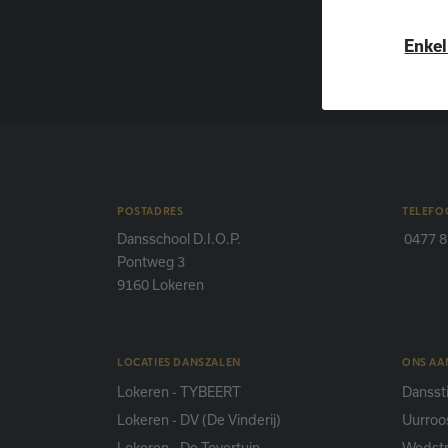
Deze cookies
geklikt. Gee
werken. Deze
advertenties
allemaal ge
Enkel
cookies kunn
verbeteren v
zijn permane
zolang de co
website zijn.
POSTADRES
TELEFO
Dansschool D.I.O.P.
0477 8
Pontweg 3
9160 Lokeren
LOCATIES DANSZALEN
ONS A
Lokeren - TYBEERT
Danssti
Lokeren - DV (De Vinderij)
Uurroo
Lokeren - De Tovertuin
Wedstr