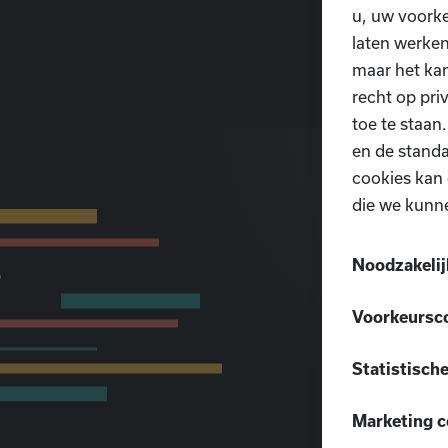
u, uw voorke
laten werken
maar het ka
recht op pri
toe te staan
en de standa
cookies kan 
die we kunn
Noodzakelij
Deze cookies
Voorkeursc
worden uitge
Deze cookies
door u worde
Statistisch
om keuzes di
instellen va
Deze cookies
verkiest, vo
kunt uw brow
Marketing c
een website 
wachtwoord z
geeft om dez