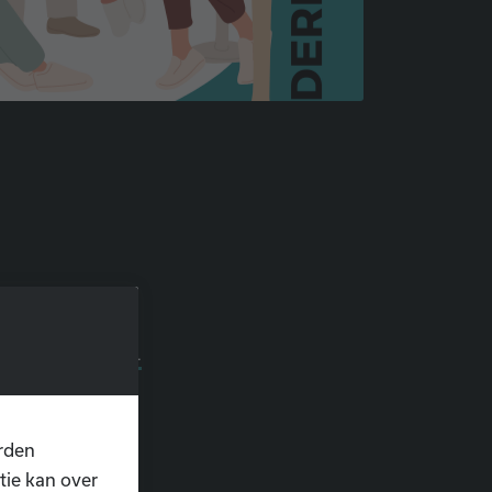
3rQO9Jt64o93m-
rden
tie kan over