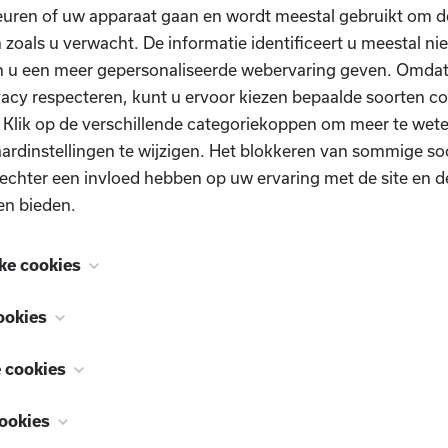
uren of uw apparaat gaan en wordt meestal gebruikt om de
 zoals u verwacht. De informatie identificeert u meestal niet
n u een meer gepersonaliseerde webervaring geven. Omda
vacy respecteren, kunt u ervoor kiezen bepaalde soorten co
. Klik op de verschillende categoriekoppen om meer te we
ardinstellingen te wijzigen. Het blokkeren van sommige so
echter een invloed hebben op uw ervaring met de site en d
en bieden.
ke cookies
Heb je nog vragen?
 zijn noodzakelijk voor het functioneren van de website e
ookies
schakeld. Ze worden meestal alleen ingesteld als reactie op
, ook bekend als "functionaliteitscookies", stellen een webs
n uitgevoerd en die neerkomen op een verzoek om services
e cookies
e u in het verleden hebt gemaakt te onthouden, zoals welk
n uw privacyvoorkeuren, inloggen of het invullen van formu
Contacteer ons
, ook bekend als "prestatiecookies", verzamelen informati
or welke regio u weerrapporten wilt of wat uw gebruikersn
ser zo instellen dat deze u waarschuwt voor deze cookies 
ookies
gebruikt, zoals welke pagina's u hebt bezocht en op welke 
ijn, zodat u automatisch kan inloggen.
e te blokkeren, maar sommige delen van de site zullen dan