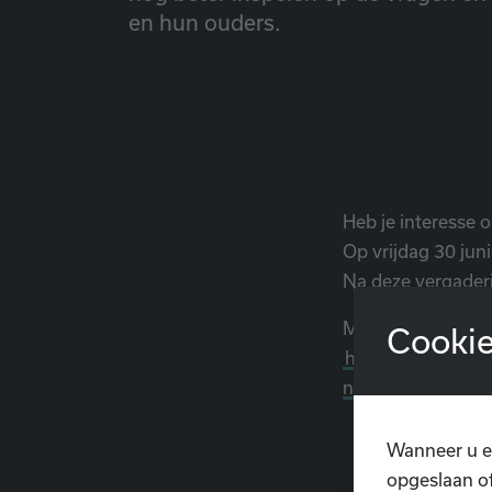
en hun ouders.
Heb je interesse 
Op vrijdag 30 jun
Na deze vergaderin
Meld je aan voor 
Cookie
https://docs.g
nrcO3YZh9Yc2Lw
Wanneer u e
opgeslaan of