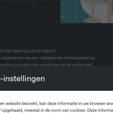
om hier deel van uit te maken?
i organiseren we een vrijblijvende infovergadering.
g kan je al dan niet aansluiten bij de ouderraad.
de infovergadering via volgende link:
-instellingen
oogle.com/forms/d/e/1FAIpQLSdr2WC0NOXHUvRJnAHTuy
/viewform?usp=send_form
en website bezoekt, kan deze informatie in uw browser wo
 opgehaald, meestal in de vorm van cookies. Deze informa