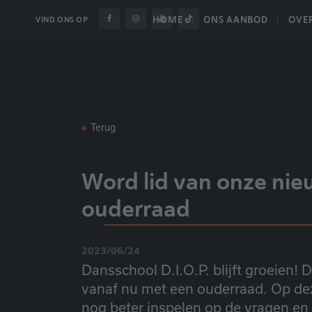
HOME
ONS AANBOD
OVE
VIND ONS OP
Terug
Word lid van onze ni
ouderraad
2023/06/24
Dansschool D.I.O.P. blijft groeien
vanaf nu met een ouderraad. Op de
nog beter inspelen op de vragen en