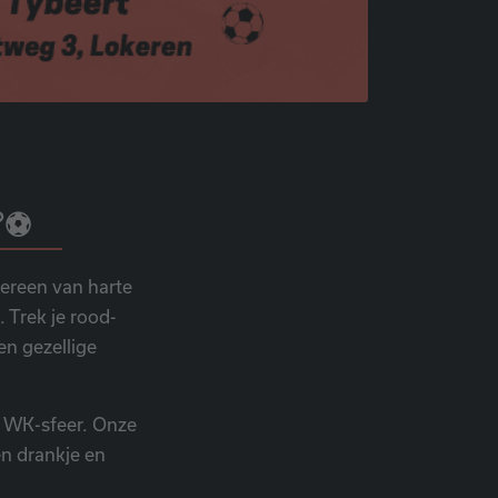
🏆⚽
ereen van harte
 Trek je rood-
en gezellige
e WK-sfeer. Onze
en drankje en