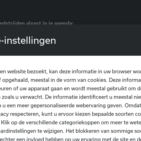
dstrijden alvast in je agenda:
rap om
21.00 uur
-instellingen
ypte 🇪🇬
rap om
21.00 uur
n 🇮🇷
en website bezoekt, kan deze informatie in uw browser wo
 opgehaald, meestal in de vorm van cookies. Deze informa
rap om
05.00 uur
uren of uw apparaat gaan en wordt meestal gebruikt om de
🇿 – België 🇧🇪
 zoals u verwacht. De informatie identificeert u meestal niet
rt
n u een meer gepersonaliseerde webervaring geven. Omda
 3
vacy respecteren, kunt u ervoor kiezen bepaalde soorten co
eren
. Klik op de verschillende categoriekoppen om meer te we
ardinstellingen te wijzigen. Het blokkeren van sommige so
s supporteren voor de Rode Duivels en beleef de spanni
echter een invloed hebben op uw ervaring met de site en d