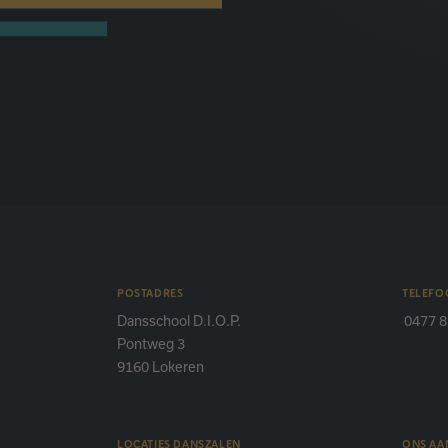
POSTADRES
TELEFO
Dansschool D.I.O.P.
0477 8
Pontweg 3
9160 Lokeren
LOCATIES DANSZALEN
ONS A