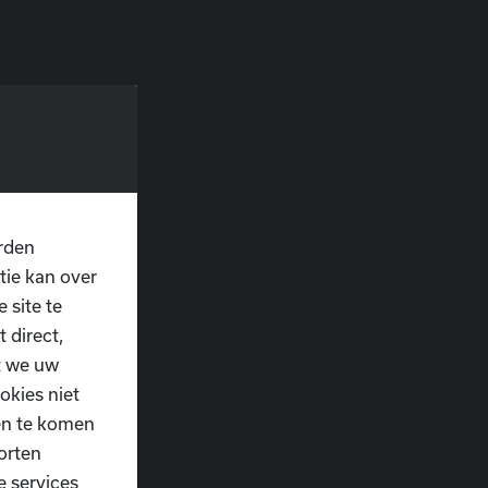
rden
tie kan over
 site te
 direct,
t we uw
okies niet
ten te komen
orten
ng van het WK op
e services