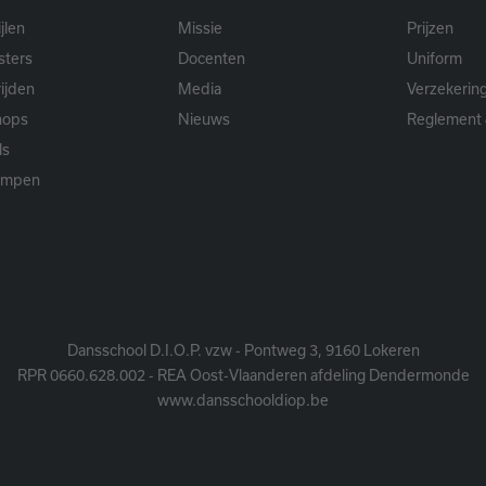
jlen
Missie
Prijzen
sters
Docenten
Uniform
ijden
Media
Verzekerin
hops
Nieuws
Reglement 
ls
ampen
Dansschool D.I.O.P. vzw - Pontweg 3, 9160 Lokeren
RPR 0660.628.002 - REA Oost-Vlaanderen afdeling Dendermonde
www.dansschooldiop.be