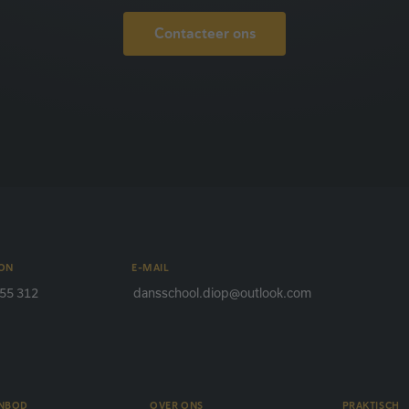
Contacteer ons
ON
E-MAIL
55 312
dansschool.diop@outlook.com
ANBOD
OVER ONS
PRAKTISCH