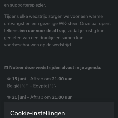
en supportersplezier.
Tijdens elke wedstrijd zorgen we voor een warme
ontvangst en een gezellige WK-sfeer. Onze bar opent
telkens
één uur voor de aftrap
, zodat je rustig kan
genieten van een drankje en samen kan
voorbeschouwen op de wedstrijd.
📅
Noteer deze wedstrijden alvast in je agenda:
⚽
15 juni
– Aftrap om
21.00 uur
België 🇧🇪 – Egypte 🇪🇬
⚽
21 juni
– Aftrap om
21.00 uur
België 🇧🇪 – Iran 🇮🇷
Cookie-instellingen
⚽
27 juni
– Aftrap om
05.00 uur