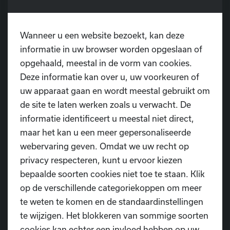
Nieuw-Zeeland 🇳🇿 – België 🇧🇪
📍
Locatie:
Tybeert
Wanneer u een website bezoekt, kan deze
Pontweg 3
informatie in uw browser worden opgeslaan of
9160 Lokeren
opgehaald, meestal in de vorm van cookies.
Deze informatie kan over u, uw voorkeuren of
Kom samen met ons supporteren voor de Rode
uw apparaat gaan en wordt meestal gebruikt om
Duivels en beleef de spanning van het WK op groot
de site te laten werken zoals u verwacht. De
scherm. We kijken ernaar uit om er samen een
informatie identificeert u meestal niet direct,
onvergetelijke voetbalbeleving van te maken!
maar het kan u een meer gepersonaliseerde
Iedereen welkom!
🔴🟡⚫️
webervaring geven. Omdat we uw recht op
privacy respecteren, kunt u ervoor kiezen
bepaalde soorten cookies niet toe te staan. Klik
op de verschillende categoriekoppen om meer
te weten te komen en de standaardinstellingen
te wijzigen. Het blokkeren van sommige soorten
Heb je nog vragen?
cookies kan echter een invloed hebben op uw