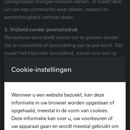
Dansgroepen brengen mensen samen. Je maakt deel
uit van een community waar plezier, respect en
samenhorigheid centraal staan.
5. Vrijheid zonder prestatiedruk
Recreatieve dans biedt ruimte om te groeien zonder
dat er competitie of beoordeling aan te pas komt. Dat
maakt het bijzonder bevrijdend, vooral voor wie op
zoek is naar balans in een drukke levensstijl.
Cookie-instellingen
Voor wie is recreatief dansen?
Recreatief dansen is er voor iedereen. Kleuters,
Wanneer u een website bezoekt, kan deze
kinderen, tieners, volwassenen en senioren kunnen
informatie in uw browser worden opgeslaan of
deelnemen. Of je nu een energieke uitlaatklep zoekt,
opgehaald, meestal in de vorm van cookies.
jezelf creatief wil ontwikkelen, of gewoon plezier wil
Deze informatie kan over u, uw voorkeuren of
maken op muziek, er is altijd een stijl en groep die bij je
uw apparaat gaan en wordt meestal gebruikt om
past.