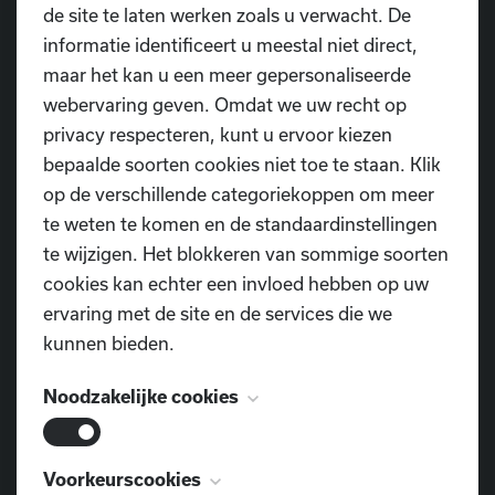
de site te laten werken zoals u verwacht. De
informatie identificeert u meestal niet direct,
Wil jij ook starten met recreatief
maar het kan u een meer gepersonaliseerde
dansen?
webervaring geven. Omdat we uw recht op
privacy respecteren, kunt u ervoor kiezen
Recreatief dansen is niet alleen bedoeld voor
bepaalde soorten cookies niet toe te staan. Klik
beginners of mensen die puur voor het plezier dansen.
op de verschillende categoriekoppen om meer
Ook dansers met een hoger technisch niveau kunnen
te weten te komen en de standaardinstellingen
perfect terecht in een recreatief kader, zonder dat daar
te wijzigen. Het blokkeren van sommige soorten
competitie aan te pas hoeft te komen. Bij Dansschool
cookies kan echter een invloed hebben op uw
D.I.O.P. bieden we daarom recreatieve lessen aan op
ervaring met de site en de services die we
verschillende niveaus: Open, Next, High en
kunnen bieden.
Masterclass. Dit maakt het mogelijk om jezelf
technisch te blijven ontwikkelen, uitdagende
Noodzakelijke cookies
choreografieën aan te leren en intensief te trainen,
allemaal zonder competitiedruk.
Deze cookies zijn noodzakelijk voor het
Voorkeurscookies
Iedereen is welkom, ongeacht ervaring of ambitie. Wat