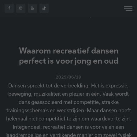
WAAROM RECREATIEF
OVER
HOME
NIEUWS
DANSEN PERFECT IS
ONS
VOOR JONG EN OUD
Waarom recreatief dansen
perfect is voor jong en oud
2025/06/19
Dansen spreekt tot de verbeelding. Het is expressie,
beweging, muzikaliteit en plezier in één. Vaak wordt
dans geassocieerd met competitie, strakke
trainingsschema’s en wedstrijden. Maar dansen hoeft
helemaal niet competitief te zijn om waardevol te zijn.
Integendeel: recreatief dansen is voor velen een
laagdrempelige en verrijkende manier om zowel fysiek