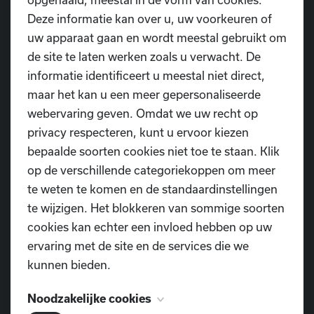
En dat allemaal in een omgeving waar ze zichzelf
Deze informatie kan over u, uw voorkeuren of
mogen zijn en waar plezier op de eerste plaats komt.
uw apparaat gaan en wordt meestal gebruikt om
de site te laten werken zoals u verwacht. De
Waarom kiezen voor onze dansschool?
informatie identificeert u meestal niet direct,
maar het kan u een meer gepersonaliseerde
✔️
Speelse én gestructureerde aanpak
webervaring geven. Omdat we uw recht op
We combineren fantasie en spel met een doordachte
privacy respecteren, kunt u ervoor kiezen
opbouw. Zo beleven kinderen plezier én bouwen ze
bepaalde soorten cookies niet toe te staan. Klik
vaardigheden op.
op de verschillende categoriekoppen om meer
te weten te komen en de standaardinstellingen
✔️
Meer les voor minder geld
te wijzigen. Het blokkeren van sommige soorten
Met 60 minuten les per week en een verlaagd tarief
cookies kan echter een invloed hebben op uw
krijg je bij ons waar voor je geld zonder in te boeten op
ervaring met de site en de services die we
kwaliteit.
kunnen bieden.
✔️
Ervaren en warme lesgevers
Ons team bestaat uit dansdocenten met een passie
Noodzakelijke cookies