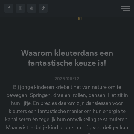
WAAROM
OVER
KLEUTERDANS EEN
HOME
NIEUWS
ONS
FANTASTISCHE KEUZE
IS!
Waarom kleuterdans een
fantastische keuze is!
2025/06/12
Bij jonge kinderen kriebelt het van nature om te
bewegen. Springen, draaien, rollen, dansen. Het zit in
hun lijfje. En precies daarom zijn danslessen voor
kleuters een fantastische manier om hun energie te
kanaliseren én tegelijk hun ontwikkeling te stimuleren.
Maar wist je dat je kind bij ons nu nóg voordeliger kan