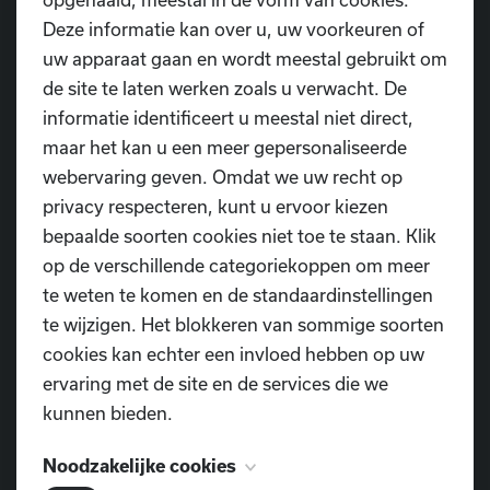
En dat allemaal in een omgeving waar ze zichzelf
Deze informatie kan over u, uw voorkeuren of
mogen zijn en waar plezier op de eerste plaats komt.
uw apparaat gaan en wordt meestal gebruikt om
de site te laten werken zoals u verwacht. De
Waarom kiezen voor onze dansschool?
informatie identificeert u meestal niet direct,
maar het kan u een meer gepersonaliseerde
✔️
Speelse én gestructureerde aanpak
webervaring geven. Omdat we uw recht op
We combineren fantasie en spel met een doordachte
privacy respecteren, kunt u ervoor kiezen
opbouw. Zo beleven kinderen plezier én bouwen ze
bepaalde soorten cookies niet toe te staan. Klik
vaardigheden op.
op de verschillende categoriekoppen om meer
te weten te komen en de standaardinstellingen
✔️
Meer les voor minder geld
te wijzigen. Het blokkeren van sommige soorten
Met 60 minuten les per week en een verlaagd tarief
cookies kan echter een invloed hebben op uw
krijg je bij ons waar voor je geld zonder in te boeten op
ervaring met de site en de services die we
kwaliteit.
kunnen bieden.
✔️
Ervaren en warme lesgevers
Ons team bestaat uit dansdocenten met een passie
Noodzakelijke cookies