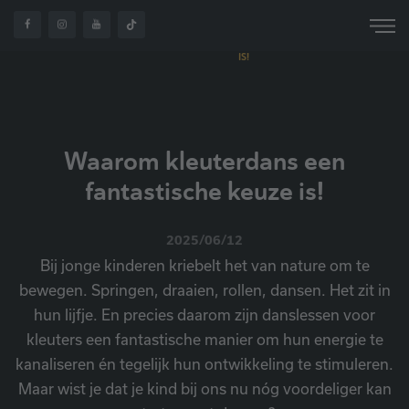
WAAROM
OVER
KLEUTERDANS EEN
HOME
NIEUWS
ONS
FANTASTISCHE KEUZE
IS!
Waarom kleuterdans een
fantastische keuze is!
2025/06/12
Bij jonge kinderen kriebelt het van nature om te
bewegen. Springen, draaien, rollen, dansen. Het zit in
hun lijfje. En precies daarom zijn danslessen voor
kleuters een fantastische manier om hun energie te
kanaliseren én tegelijk hun ontwikkeling te stimuleren.
Maar wist je dat je kind bij ons nu nóg voordeliger kan