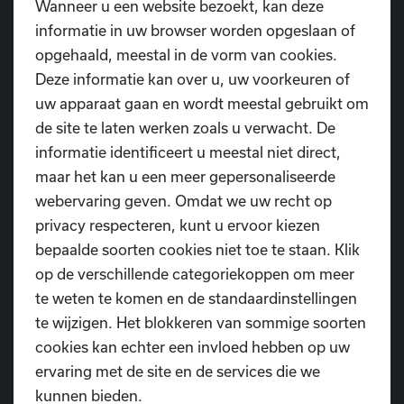
Danslessen brengen mensen samen. Voor veel
Wanneer u een website bezoekt, kan deze
senioren zijn het wekelijkse momenten van sociaal
informatie in uw browser worden opgeslaan of
contact, plezier en verbondenheid. Samen bewegen
opgehaald, meestal in de vorm van cookies.
op muziek schept een band en geeft structuur aan de
Deze informatie kan over u, uw voorkeuren of
week.
uw apparaat gaan en wordt meestal gebruikt om
de site te laten werken zoals u verwacht. De
Wil je zelf de voordelen van dans
informatie identificeert u meestal niet direct,
ervaren?
maar het kan u een meer gepersonaliseerde
webervaring geven. Omdat we uw recht op
Bij Dansschool D.I.O.P. verwelkomen we ook senioren
privacy respecteren, kunt u ervoor kiezen
in ons recreatief aanbod. Onze lessen zijn
bepaalde soorten cookies niet toe te staan. Klik
laagdrempelig, gezellig en afgestemd op elk niveau.
op de verschillende categoriekoppen om meer
Elke donderdag voorzien we een speciaal aanbod voor
te weten te komen en de standaardinstellingen
senioren:
te wijzigen. Het blokkeren van sommige soorten
cookies kan echter een invloed hebben op uw
Van
9u30 tot 10u30
is er
BBB (Buik, Billen, Benen)
:
ervaring met de site en de services die we
een toegankelijke workout gericht op spierversterking,
kunnen bieden.
mobiliteit en het soepel houden van het lichaam. Deze