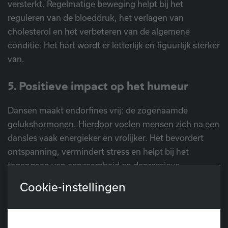
versterkt. Regelmatige beweging helpt bij het
reguleren van de bloeddruk, het verlagen van
cholesterol en het verbeteren van de algemene
conditie. Het hart wordt er letterlijk en figuurlijk sterker
van.
5. Positieve impact op het humeur
Dansen maakt endorfines vrij: de zogenaamde
gelukshormonen. Hierdoor voelen mensen zich na een
dansles vaak energieker en vrolijker. Het bevordert
ontspanning, vermindert stress en helpt bij het
tegengaan van eenzaamheid en depressieve
gevoelens, die op latere leeftijd vaker voorkomen.
Cookie-instellingen
6. Een sociaal én plezierig moment