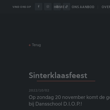
HOME
ONS AANBOD
OVE
VIND ONS OP
Terug
Sinterklaasfeest
2022/10/02
Op zondag 20 november komt de go
bij Dansschool D.I.O.P.!