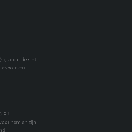
(s), zodat de sint
djes worden
O.P.!
voor hem en zijn
and.