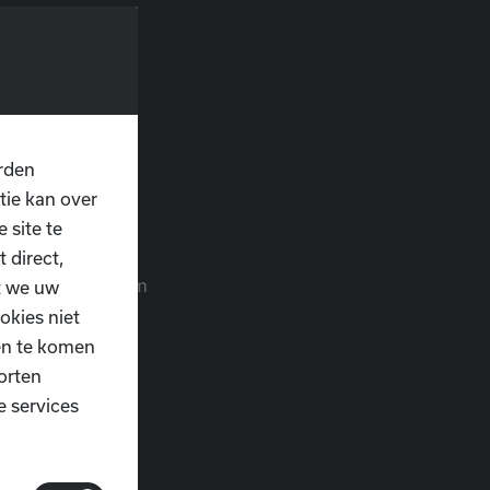
smunster, Abdij
volledige
il? Download hem
rden
tie kan over
 site te
 direct,
oi in en geef hem
t we uw
okies niet
ten te komen
orten
e services