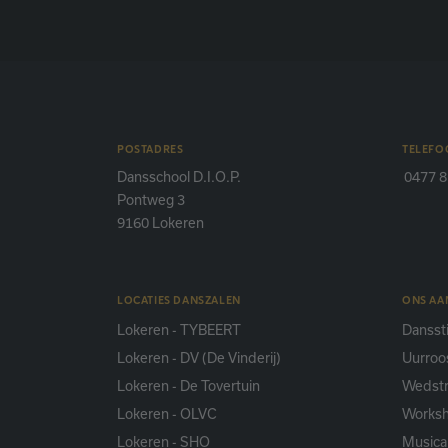
POSTADRES
TELEFO
Dansschool D.I.O.P.
0477 8
Pontweg 3
9160 Lokeren
LOCATIES DANSZALEN
ONS A
Lokeren - TYBEERT
Danssti
Lokeren - DV (De Vinderij)
Uurroo
Lokeren - De Tovertuin
Wedstr
Lokeren - OLVC
Works
Lokeren - SHO
Musica