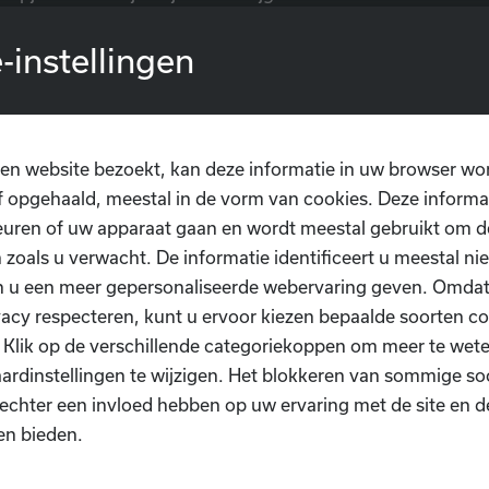
st vindt plaats in de
polyvalente zaal in de Meermin
in Waa
-instellingen
aan 6.
he redenen wordt het optreden in twee delen gesplitst, de 
erugvinden in de brief. Heb je brief niet ontvangen per ma
en website bezoekt, kan deze informatie in uw browser wo
ef van het Sinterklaasfeest
 opgehaald, meestal in de vorm van cookies. Deze informa
uren of uw apparaat gaan en wordt meestal gebruikt om de
 zoals u verwacht. De informatie identificeert u meestal niet
k opnieuw een
D.I.O.P. kleurplaat voor de Sint
! Kleur hem mo
n u een meer gepersonaliseerde webervaring geven. Omda
nterklaasfeest op 20 november.
vacy respecteren, kunt u ervoor kiezen bepaalde soorten co
. Klik op de verschillende categoriekoppen om meer te we
eurplaat
ardinstellingen te wijzigen. Het blokkeren van sommige so
echter een invloed hebben op uw ervaring met de site en d
en bieden.