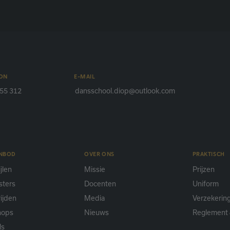
ON
E-MAIL
55 312
dansschool.diop@outlook.com
ANBOD
OVER ONS
PRAKTISCH
jlen
Missie
Prijzen
sters
Docenten
Uniform
ijden
Media
Verzekerin
hops
Nieuws
Reglement 
ls