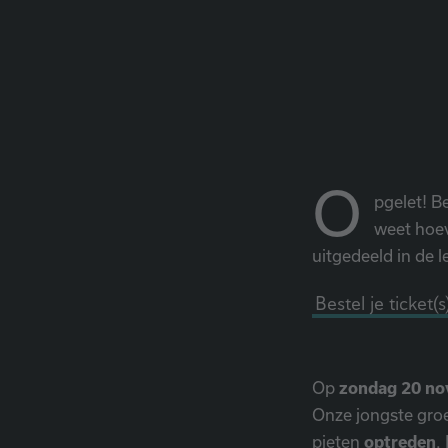
O
pgelet! Be
weet hoev
uitgedeeld in de 
Bestel je ticket(
Op
zondag 20 n
Onze jongste gro
pieten
optreden
.