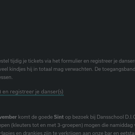
stel tijdig je tickets via het formulier en registreer je danser
eel kindjes hij in totaal mag verwachten. De toegangsban
lessen.
s) en registreer je danser(s)
ovember
komt de goede
Sint
op bezoek bij
Dansschool D.I.
epen (kleuters tot en met 3-groepen) mogen die namiddag 
 Hapjes en drankjes zijn te verkrijgen aan onze bar en eetst