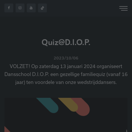
HOME
OVER ONS
NIEUWS
QUIZ@D.I.O.P.
Quiz@D.I.O.P.
2023/10/06
VOLZET! Op zaterdag 13 januari 2024 organiseert
Dansschool D.I.O.P. een gezellige familiequiz (vanaf 16
jaar) ten voordele van onze wedstrijddansers.