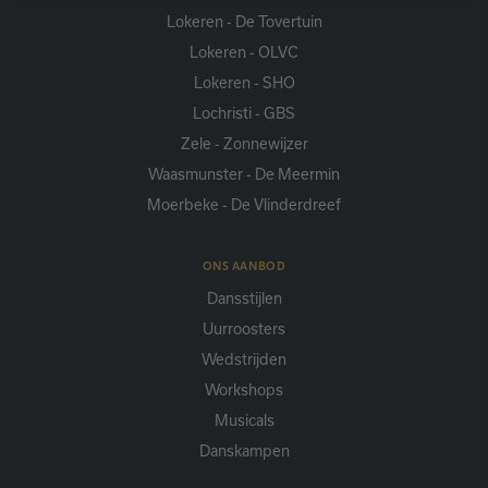
uitsluitend voor gebruik door de eigenaar van de
Lokeren - De Tovertuin
bezochte website zijn.
Lokeren - OLVC
Lokeren - SHO
Lochristi - GBS
Zele - Zonnewijzer
Waasmunster - De Meermin
Moerbeke - De Vlinderdreef
ONS AANBOD
Dansstijlen
Uurroosters
Wedstrijden
Workshops
Musicals
Danskampen