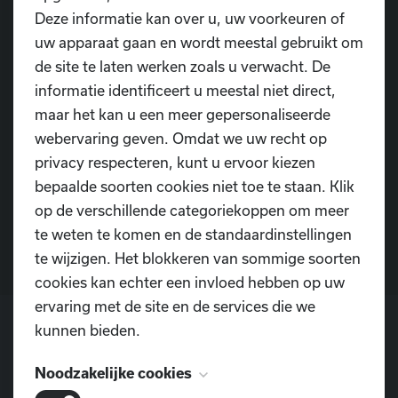
Deze informatie kan over u, uw voorkeuren of
dansschooldiop@hotmail.com
uw apparaat gaan en wordt meestal gebruikt om
de site te laten werken zoals u verwacht. De
informatie identificeert u meestal niet direct,
maar het kan u een meer gepersonaliseerde
webervaring geven. Omdat we uw recht op
Heb je nog vragen?
privacy respecteren, kunt u ervoor kiezen
bepaalde soorten cookies niet toe te staan. Klik
op de verschillende categoriekoppen om meer
Contacteer ons
te weten te komen en de standaardinstellingen
te wijzigen. Het blokkeren van sommige soorten
cookies kan echter een invloed hebben op uw
ervaring met de site en de services die we
kunnen bieden.
POSTADRES
Noodzakelijke cookies
Dansschool D.I.O.P.