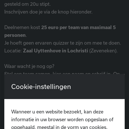
gesteld om 20u stipt.
Inschrijven doe je via de knop hieronder.
Deelnemen kost
25 euro per team van maximaal 5
personen
.
Je hoeft geen ervaren quizzer te zijn om mee te doen.
Locatie:
Zaal Uyttenhove in Lochristi
(Zeveneken).
Waar wacht je nog op?
Stel een team samen, kies een naam en schrijf in. Op
naar een gezellige avond vol quiz-plezier én fun! En…
Cookie-instellingen
no worries: er zijn voldoende drank en versnaperingen
om de innerlijke mens te versterken.
Tot dan!
Wanneer u een website bezoekt, kan deze
informatie in uw browser worden opgeslaan of
De Quiz@D.I.O.P. 2024 is volzet. Als u op de reserve
opgehaald, meestal in de vorm van cookies.
lijst wil inschrijven kan u mailen naar