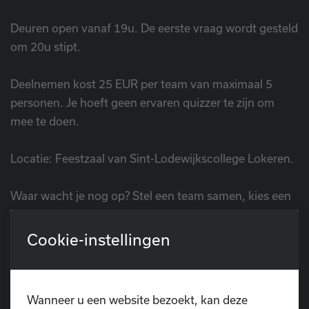
Deuren open vanaf 19u. De eerste vraag wordt gesteld
om 20u stipt.
Deelnemen kost 25 EUR per team van maximaal 5
personen. Je hoeft geen ervaren quizzer te zijn om
mee te doen.
Locatie: Feestzaal van Sint-Lodewijkscollege Lokeren.
Waar wacht je nog op? Stel een team samen, kies een
naam en schrijf in. Op naar een gezellige avond quiz-
plezier én fun! En… no worries: er zijn voldoende drank
Cookie-instellingen
en versnaperingen om de innerlijke mens te
versterken . Tot dan!
Wanneer u een website bezoekt, kan deze
Schrijf je nu in!