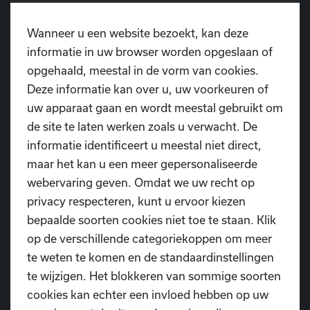
JJ Crew (urban): 18u00 tot 20u00
Wanneer u een website bezoekt, kan deze
informatie in uw browser worden opgeslaan of
JT Crew (urban): 20u00 tot 22u00
opgehaald, meestal in de vorm van cookies.
Deze informatie kan over u, uw voorkeuren of
uw apparaat gaan en wordt meestal gebruikt om
de site te laten werken zoals u verwacht. De
BE THERE!
informatie identificeert u meestal niet direct,
Het Dansschool D.I.O.P.-team
maar het kan u een meer gepersonaliseerde
webervaring geven. Omdat we uw recht op
privacy respecteren, kunt u ervoor kiezen
bepaalde soorten cookies niet toe te staan. Klik
op de verschillende categoriekoppen om meer
te weten te komen en de standaardinstellingen
Heb je nog vragen?
te wijzigen. Het blokkeren van sommige soorten
cookies kan echter een invloed hebben op uw