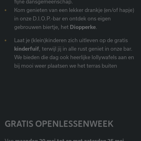
fijne dansgemeenschap.
Kom genieten van een lekker drankje (en/of hapje)
in onze D.I.O.P.-bar en ontdek ons eigen
gebrouwen biertje, het
Diopperke
.
Laat je (klein)kinderen zich uitleven op de gratis
kinderfuif
, terwijl jij in alle rust geniet in onze bar.
We bieden die dag ook heerlijke lollywafels aan en
bij mooi weer plaatsen we het terras buiten
GRATIS OPENLESSENWEEK
Van
maandag 20 mei tot en met zaterdag 25 mei