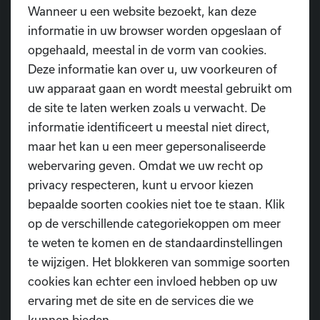
RANDANIMATIE
Wanneer u een website bezoekt, kan deze
informatie in uw browser worden opgeslaan of
Tijdens de bovenstaande uren kan je bij ons terecht
opgehaald, meestal in de vorm van cookies.
voor nog diverse activiteiten:
Deze informatie kan over u, uw voorkeuren of
uw apparaat gaan en wordt meestal gebruikt om
de site te laten werken zoals u verwacht. De
informatie identificeert u meestal niet direct,
maar het kan u een meer gepersonaliseerde
Maak kennis met onze dansschool door de
webervaring geven. Omdat we uw recht op
geschiedenisroute
doorheen onze eigen locatie te
privacy respecteren, kunt u ervoor kiezen
volgen.
bepaalde soorten cookies niet toe te staan. Klik
Kom ons
Diopperke
proeven in onze D.I.O.P-bar.
op de verschillende categoriekoppen om meer
Dit biertje werd gebrouwen ter ere van ons 15-jarig
te weten te komen en de standaardinstellingen
bestaan en de opening van ons eigen gebouw.
te wijzigen. Het blokkeren van sommige soorten
cookies kan echter een invloed hebben op uw
De
kinderfuif
op
zaterdagnamiddag
is een must
ervaring met de site en de services die we
voor kids die houden van zich uitleven op muziek.
kunnen bieden.