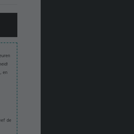
euren
eid!
, en
eef de