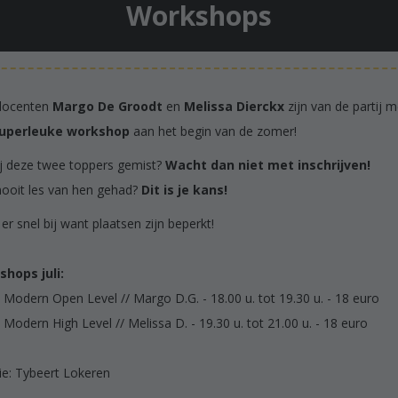
Workshops
docenten
Margo De Groodt
en
Melissa Dierckx
zijn van de partij m
uperleuke workshop
aan het begin van de zomer!
ij deze twee toppers gemist?
Wacht dan niet met inschrijven!
ooit les van hen gehad?
Dit is je kans!
er snel bij want plaatsen zijn beperkt!
hops juli:
- Modern Open Level // Margo D.G. - 18.00 u. tot 19.30 u. - 18 euro
 Modern High Level // Melissa D. - 19.30 u. tot 21.00 u. - 18 euro
ie: Tybeert Lokeren