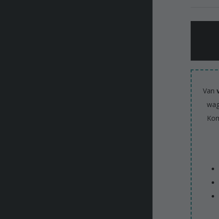
Van
wag
Kom