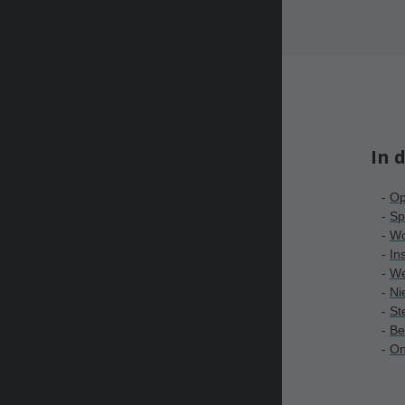
In 
-
Op
-
S
p
-
Wo
-
In
-
W
-
Ni
-
St
-
Be
-
On