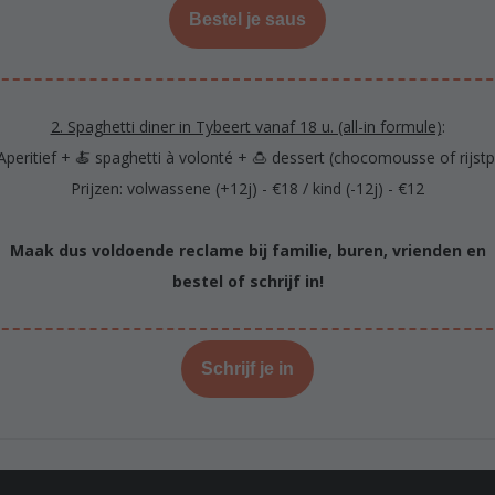
Bestel je saus
2. Spaghetti diner in Tybeert vanaf 18 u. (all-in formule)
:
Aperitief + 🍝 spaghetti à volonté + 🍮 dessert (chocomousse of rijst
Prijzen: volwassene (+12j) - €18 / kind (-12j) - €12
Maak dus voldoende reclame bij familie, buren, vrienden en
bestel of schrijf in!
Schrijf je in