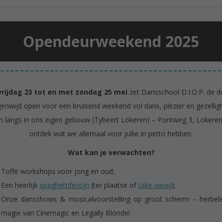
Opendeurweekend 2025
vrijdag 23 tot en met zondag 25 mei
zet Dansschool D.I.O.P. de d
enwijd open voor een bruisend weekend vol dans, plezier en gezelligh
 langs in ons eigen gebouw (Tybeert Lokeren) – Pontweg 3, Lokeren
ontdek wat we allemaal voor jullie in petto hebben.
Wat kan je verwachten?
Toffe workshops voor jong en oud;
Een heerlijk
spaghettifestijn
(ter plaatse of
take-away
);
Onze dansshows & musicalvoorstelling op groot scherm – herbel
magie van Cinemagic en Legally Blonde!