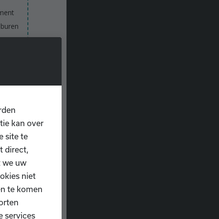
oment
 buren
g.
en!
rden
tie kan over
 site te
 direct,
t we uw
okies niet
ten te komen
orten
e services