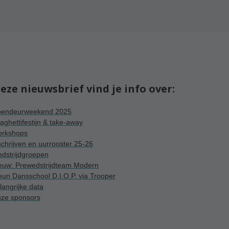
deze nieuwsbrief vind je info over:
endeurweekend 2025
aghettifestijn & take-away
rkshops
schrijven en uurrooster 25-26
edstrijdgroepen
euw: Prewedstrijdteam Modern
eun Dansschool D.I.O.P. via Trooper
langrijke data
ze sponsors