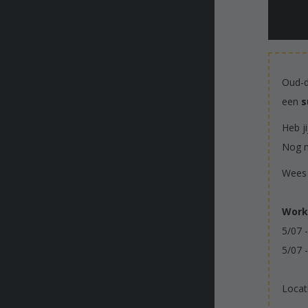
Oud-
een
s
Heb j
Nog n
Wees 
Works
5/07 
5/07 -
Locat