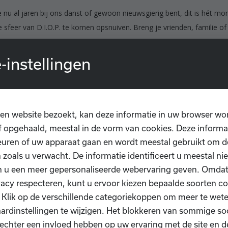
e nu al jaren bij ons danst of gewoon nieuwsgierig bent, dit is hét m
 sfeer van D.I.O.P. te komen opsnuiven. Breng je vrienden, familie of
ee en geniet van een weekend vol beweging, ontmoeting en belevin
-instellingen
ve the date en wees erbij, wij kijken ernaar uit om jullie te verwelkom
↓
Bekijk via de knop hieronder de volledige planning
↓
en website bezoekt, kan deze informatie in uw browser wo
Planning opendeurweekend
 opgehaald, meestal in de vorm van cookies. Deze informa
uren of uw apparaat gaan en wordt meestal gebruikt om de
 zoals u verwacht. De informatie identificeert u meestal niet
n u een meer gepersonaliseerde webervaring geven. Omda
Spaghettifestijn & take-away
vacy respecteren, kunt u ervoor kiezen bepaalde soorten co
. Klik op de verschillende categoriekoppen om meer te we
ardinstellingen te wijzigen. Het blokkeren van sommige so
echter een invloed hebben op uw ervaring met de site en d