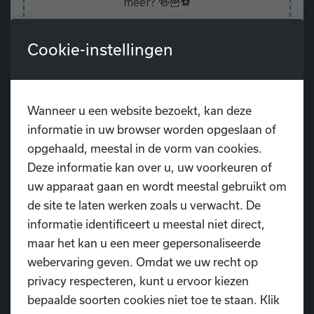
meer? 🍻🍟⚽
Onze zomerbar opent telkens
één uur voor
de aftrap
, zodat je rustig kan toekomen en
Cookie-instellingen
alvast in de juiste sfeer kan komen.
📅 Noteer deze data alvast in je agenda:
🔴
15 juni
– Aftrap om 21u00
Wanneer u een website bezoekt, kan deze
België 🇧🇪 – Egypte 🇪🇬
informatie in uw browser worden opgeslaan of
🔴
21 juni
– Aftrap om 21u00
opgehaald, meestal in de vorm van cookies.
België 🇧🇪 – Iran 🇮🇷
Deze informatie kan over u, uw voorkeuren of
uw apparaat gaan en wordt meestal gebruikt om
🔴
27 juni
– Aftrap om 05u00
Nieuw-Zeeland 🇳🇿 – België 🇧🇪
de site te laten werken zoals u verwacht. De
informatie identificeert u meestal niet direct,
Samen maken we er een onvergetelijke WK-
maar het kan u een meer gepersonaliseerde
zomer van. Tot dan! 🖤💛❤️
webervaring geven. Omdat we uw recht op
privacy respecteren, kunt u ervoor kiezen
bepaalde soorten cookies niet toe te staan. Klik