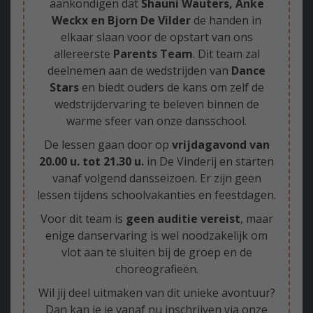
aankondigen dat
Shauni Wauters, Anke
Weckx en Bjorn De Vilder
de handen in
elkaar slaan voor de opstart van ons
allereerste
Parents Team
. Dit team zal
deelnemen aan de wedstrijden van
Dance
Stars
en biedt ouders de kans om zelf de
wedstrijdervaring te beleven binnen de
warme sfeer van onze dansschool.
De lessen gaan door op
vrijdagavond van
20.00 u. tot 21.30 u.
in De Vinderij en starten
vanaf volgend dansseizoen. Er zijn geen
lessen tijdens schoolvakanties en feestdagen.
Voor dit team is
geen auditie vereist
, maar
enige danservaring is wel noodzakelijk om
vlot aan te sluiten bij de groep en de
choreografieën.
Wil jij deel uitmaken van dit unieke avontuur?
Dan kan je je vanaf nu inschrijven via onze