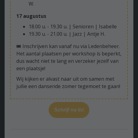
W.
17 augustus
18.00 u. - 19.30 u. | Senioren | Isabelle
19.30 u. - 21.00 u. | Jazz | Antje H.
🎟️ Inschrijven kan vanaf nu via Ledenbeheer.
Het aantal plaatsen per workshop is beperkt,
dus wacht niet te lang en verzeker jezelf van
een plaatsje!
Wij kijken er alvast naar uit om samen met
jullie een dansende zomer tegemoet te gaan!
Schrijf nu in!