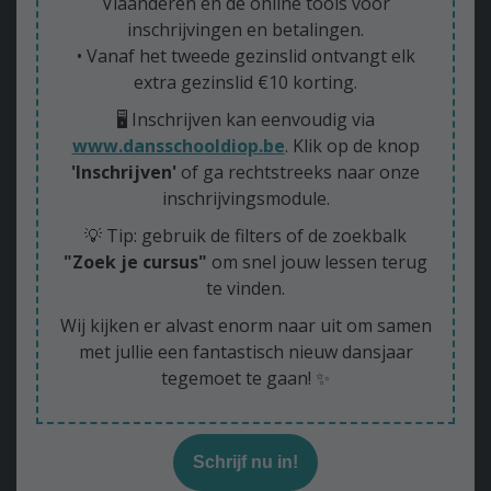
Vlaanderen en de online tools voor
inschrijvingen en betalingen.
• Vanaf het tweede gezinslid ontvangt elk
extra gezinslid €10 korting.
🖥️ Inschrijven kan eenvoudig via
www.dansschooldiop.be
. Klik op de knop
'Inschrijven'
of ga rechtstreeks naar onze
inschrijvingsmodule.
💡 Tip: gebruik de filters of de zoekbalk
"Zoek je cursus"
om snel jouw lessen terug
te vinden.
Wij kijken er alvast enorm naar uit om samen
met jullie een fantastisch nieuw dansjaar
tegemoet te gaan! ✨
Schrijf nu in!