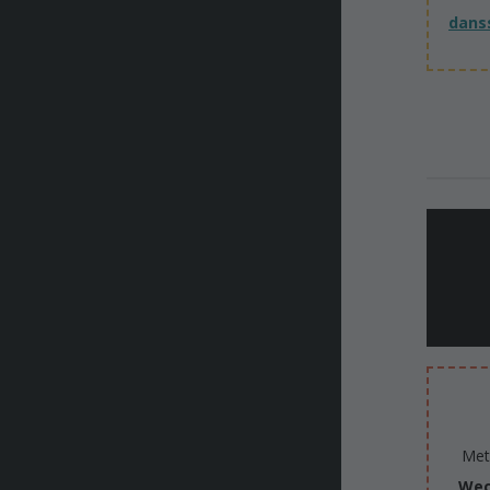
dans
Met
Wec