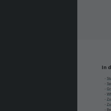
In 
-
St
-
Sp
-
G
-
WK
-
Zo
-
Z
o
-
Be