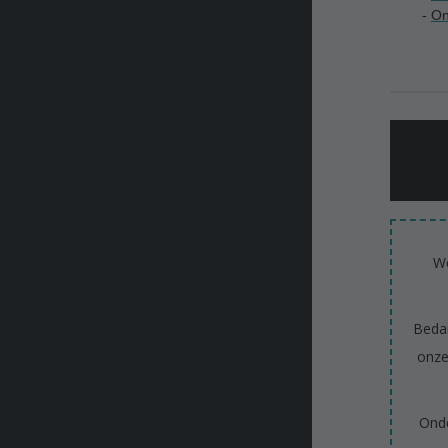
-
On
We
Bedan
onze
Onde