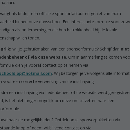
 najaar).
vangt als bedrijf een officiële sponsorfactuur en geniet van extra
baarheid binnen onze dansschool. Een interessante formule voor zow
tandigen als ondernemingen die hun betrokkenheid bij de lokale
nschap willen tonen.
grijk:
wil je gebruikmaken van een sponsorformule? Schrijf dan
niet
edenbeheer of via onze website
. Om in aanmerking te komen voo
formule dien je vooraf contact op te nemen via
schooldiop@hotmail.com
. Wij bezorgen je vervolgens alle informat
n voor een correcte verwerking van de inschrijving.
odra een inschrijving via Ledenbeheer of de website werd geregistree
ld, is het niet langer mogelijk om deze om te zetten naar een
orformule.
uwd naar de mogelijkheden? Ontdek onze sponsorpakketten via
staande knop of neem vrijblijvend contact op via