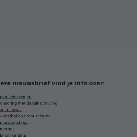
deze nieuwsbrief vind je info over:
art inschrijvingen
onsoring met dansinschrijving
root nieuws!
 voetbal op groot scherm
merworkshops
merbar
langrijke data