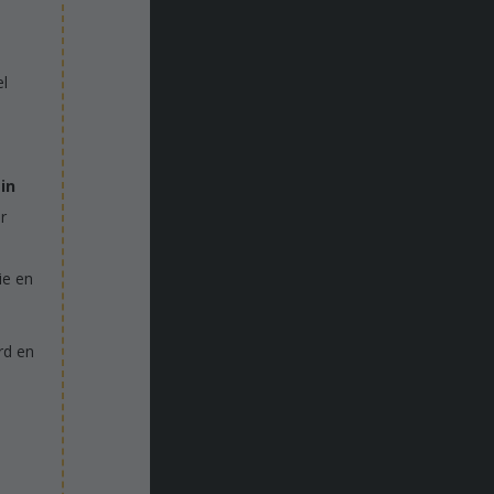
el
 in
r
ie en
rd en