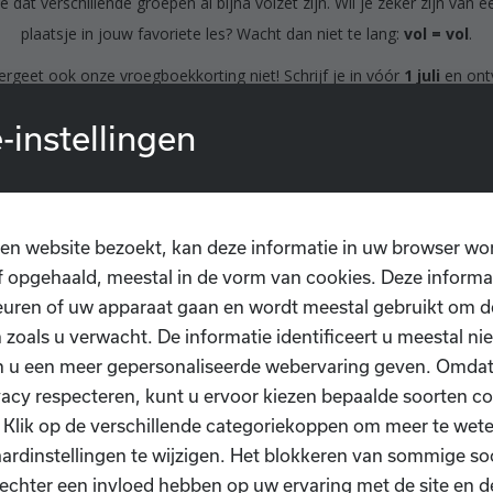
e dat verschillende groepen al bijna volzet zijn. Wil je zeker zijn van e
plaatsje in jouw favoriete les? Wacht dan niet te lang:
vol = vol
.
ergeet ook onze vroegboekkorting niet! Schrijf je in vóór
1 juli
en ont
korting per cursus
. (Deze korting is niet van toepassing op lessen 
-instellingen
competitiegroepen en onze Compagnie.)
✨
Nieuw dit jaar
:
 eenmalige administratieve kost van €20. Hiermee dekken we vaste 
ls verzekering, lidmaatschap bij Danssport Vlaanderen en de online t
en website bezoekt, kan deze informatie in uw browser wo
voor inschrijvingen en betalingen.
 opgehaald, meestal in de vorm van cookies. Deze informa
• Vanaf het tweede gezinslid ontvangt elk extra gezinslid €10 korting.
uren of uw apparaat gaan en wordt meestal gebruikt om de
 zoals u verwacht. De informatie identificeert u meestal niet
 Inschrijven kan eenvoudig via
www.dansschooldiop.be
. Klik op de 
n u een meer gepersonaliseerde webervaring geven. Omda
'Inschrijven'
of ga rechtstreeks naar onze inschrijvingsmodule.
vacy respecteren, kunt u ervoor kiezen bepaalde soorten co
p: gebruik de filters of de zoekbalk
"Zoek je cursus"
om snel jouw l
. Klik op de verschillende categoriekoppen om meer te we
terug te vinden.
ardinstellingen te wijzigen. Het blokkeren van sommige so
echter een invloed hebben op uw ervaring met de site en d
kijken er alvast enorm naar uit om samen met jullie een fantastisch 