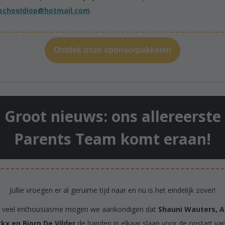
schooldiop@hotmail.com
.
Ontdek onze sponsorpakketen
Groot nieuws: ons allereerste
Parents Team komt eraan!
Jullie vroegen er al geruime tijd naar en nu is het eindelijk zover!
 veel enthousiasme mogen we aankondigen dat
Shauni Wauters, 
kx en Bjorn De Vilder
de handen in elkaar slaan voor de opstart va