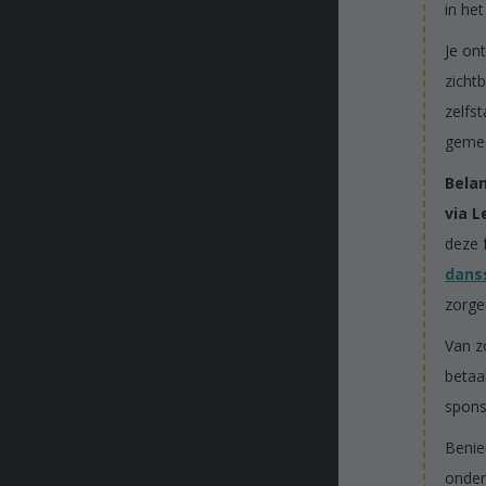
in het
Je ont
zicht
zelfs
gemee
Belan
via L
deze 
dans
zorge
Van z
betaa
spons
Benie
onder