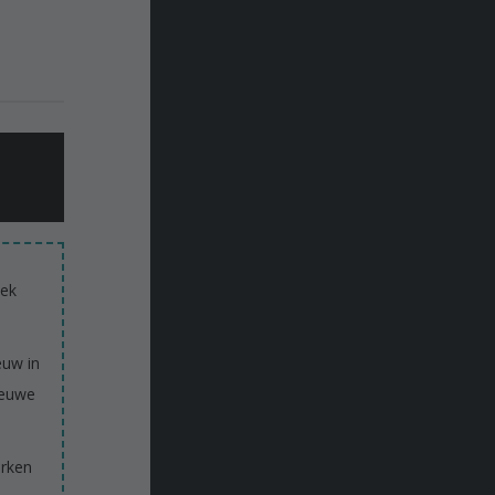
eek
euw in
ieuwe
erken