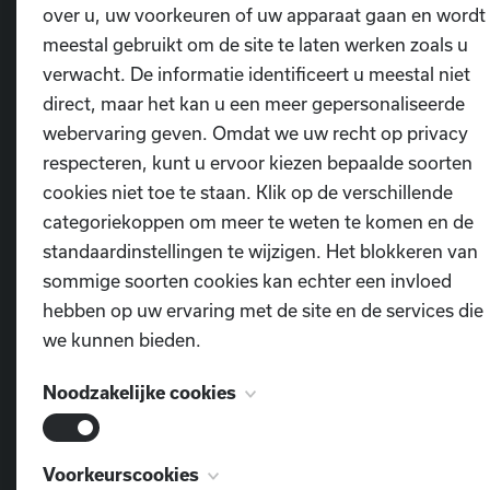
Via bovenstaand filmpje vind je terug hoe je jouw
over u, uw voorkeuren of uw apparaat gaan en wordt
mutualiteitsattest kan downloaden. Hier kan je verdere informa
meestal gebruikt om de site te laten werken zoals u
terugvinden.
verwacht. De informatie identificeert u meestal niet
direct, maar het kan u een meer gepersonaliseerde
webervaring geven. Omdat we uw recht op privacy
respecteren, kunt u ervoor kiezen bepaalde soorten
Steun Dansschool D.I.O.P. via Trooper
cookies niet toe te staan. Klik op de verschillende
categoriekoppen om meer te weten te komen en de
standaardinstellingen te wijzigen. Het blokkeren van
Weet je al dat je onze vereniging het hele jaar do
sommige soorten cookies kan echter een invloed
financieel kan steunen wanneer je online shopt? 
hebben op uw ervaring met de site en de services die
dat zonder dat het jou ook maar één cent ext
we kunnen bieden.
kost, hé.
Noodzakelijke cookies
Gewoon door eerst vi
www.trooper.be/nl/trooperverenigingen/diop
t
Deze cookies zijn noodzakelijk voor het functioneren
passeren en daar door te klikken naar één van 
Voorkeurscookies