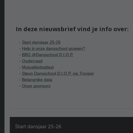
In deze nieuwsbrief vind je info over:
-
Start dansjaar 25-26
-
H
elp jij onze dansschool groeien?
-
B
BQ @Dansschool D.I.O.P.
-
Ouderraad
-
Mutualiteitsattest
-
Steun Dansschool D.I.O.P. via Trooper
-
Belangrijke data
-
Onze sponsors
Start dansjaar 25-26