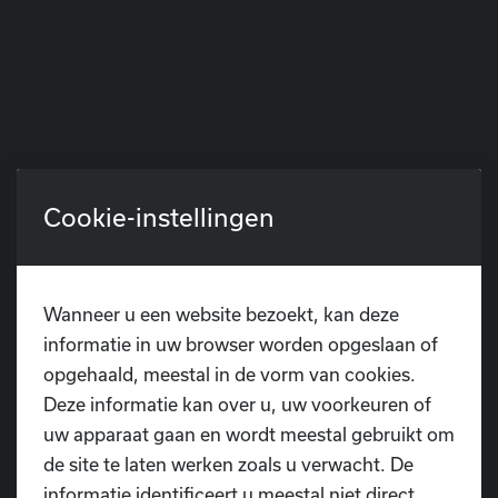
Cookie-instellingen
Terug
Wanneer u een website bezoekt, kan deze
informatie in uw browser worden opgeslaan of
opgehaald, meestal in de vorm van cookies.
Deze informatie kan over u, uw voorkeuren of
uw apparaat gaan en wordt meestal gebruikt om
Heb je nog vragen?
de site te laten werken zoals u verwacht. De
informatie identificeert u meestal niet direct,