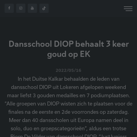
HOME
OVER ONS
NIEUWS
EK2022
Dansschool DIOP behaalt 3 keer
goud op EK
2022/05/16
In het Duitse Kalkar behaalden de leden van
dansschool DIOP uit Lokeren afgelopen weekend
maar liefst 3 gouden medailles en 7 podiumplaatsen.
“Alle groepen van DIOP wisten zich te plaatsen voor de
finales na de eerste en 2de voorrondes op zaterdag.
Meer dan 40 dansscholen uit Europa namen deel in
solo, duo en groepscategorieën”, aldus een trotse
Bjorn De Vilder van dansschool DIOP. “JustJuniors