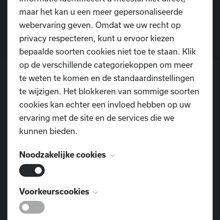
maar het kan u een meer gepersonaliseerde
Contacteer ons
webervaring geven. Omdat we uw recht op
privacy respecteren, kunt u ervoor kiezen
bepaalde soorten cookies niet toe te staan. Klik
op de verschillende categoriekoppen om meer
te weten te komen en de standaardinstellingen
te wijzigen. Het blokkeren van sommige soorten
POSTADRES
cookies kan echter een invloed hebben op uw
Dansschool D.I.O.P.
ervaring met de site en de services die we
Pontweg 3
kunnen bieden.
9160 Lokeren
Noodzakelijke cookies
TELEFOON
0477 855 312
Deze cookies zijn noodzakelijk voor het
Voorkeurscookies
E-MAIL
functioneren van de website en kunnen niet
dansschool.diop@outlook.com
worden uitgeschakeld. Ze worden meestal