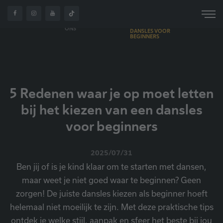
5 REDENEN WAAR JE OP
MOET LETTEN BIJ HET
OVER
HOME
NIEUWS
KIEZEN VAN EEN
ONS
DANSLES VOOR
BEGINNERS
5 Redenen waar je op moet letten
bij het kiezen van een dansles
voor beginners
2025/07/31
Ben jij of is je kind klaar om te starten met dansen,
maar weet je niet goed waar te beginnen? Geen
zorgen! De juiste dansles kiezen als beginner hoeft
helemaal niet moeilijk te zijn. Met deze praktische tips
ontdek je welke stijl, aanpak en sfeer het beste bij jou