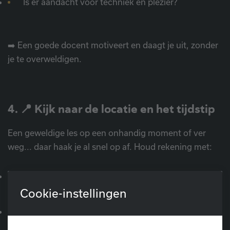
Is er aandacht voor techniek én plezier?
➡️ Een goede docent motiveert en daagt je uit, zonder
je te overweldigen.
4. 📍 Kijk naar de locatie en het tijdstip
Een geweldige les op een onhandig moment of ver
weg... daar haak je al snel op af. Houd rekening met:
Bereikbaarheid
(fiets, auto, openbaar vervoer)
Cookie-instellingen
Weekplanning
: Kan de les vlot ingepland worden
zonder stress?