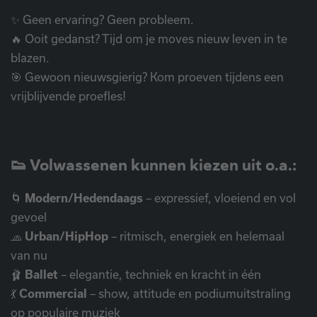
✨ Geen ervaring? Geen probleem.
🔥 Ooit gedanst? Tijd om je moves nieuw leven in te
blazen.
🎯 Gewoon nieuwsgierig? Kom proeven tijdens een
vrijblijvende proefles!
👟 Volwassenen kunnen kiezen uit o.a.:
🌀
Modern/Hedendaags
– expressief, vloeiend en vol
gevoel
🧢
Urban/HipHop
– ritmisch, energiek en helemaal
van nu
🩰
Ballet
– elegantie, techniek en kracht in één
💃
Commercial
– show, attitude en podiumuitstraling
op populaire muziek