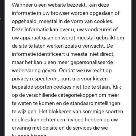
Wanneer u een website bezoekt, kan deze
informatie in uw browser worden opgeslaan of
Duur
van de les: Is het haalbaar voor je kind om
opgehaald, meestal in de vorm van cookies.
die tijd geconcentreerd te blijven?
Deze informatie kan over u, uw voorkeuren of
uw apparaat gaan en wordt meestal gebruikt om
de site te laten werken zoals u verwacht. De
➡️ De beste dansles is er één die je
met goesting en
informatie identificeert u meestal niet direct,
regelmaat kunt volgen.
maar het kan u een meer gepersonaliseerde
webervaring geven. Omdat we uw recht op
privacy respecteren, kunt u ervoor kiezen
bepaalde soorten cookies niet toe te staan. Klik
5. 📅 Laagdrempelig starten? Kies voor
op de verschillende categoriekoppen om meer
een proefles!
te weten te komen en de standaardinstellingen
te wijzigen. Het blokkeren van sommige soorten
Het is normaal om wat zenuwen te hebben bij de
cookies kan echter een invloed hebben op uw
eerste les. Daarom bieden veel dansscholen
gratis of
ervaring met de site en de services die we
vrijblijvende proeflessen
aan.
kunnen bieden.