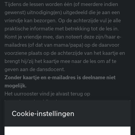
Tijdens de lessen worden één (of meerdere indien
gewenst) uitnodiging(en) uitgedeeld die je aan een
vriendje kan bezorgen. Op de achterzijde vul je alle
praktische informatie met betrekking tot de les in.
Komt je vriendje mee, dan noteert deze zijn/haar e-
mailadres (of dat van mama/papa) op de daarvoor
voorziene plaats op de achterzijde van het kaartje en
brengt hij/zij het kaartje mee naar de les om af te
geven aan de dansdocent.
Zonder kaartje en e-mailadres is deelname niet
mogelijk.
Het uurrooster vind je alvast terug op
www.dansschooldiop.be.
Cookie-instellingen
Breng dus al je vriendjes mee, zo maken we er een
superfijne dansles van!