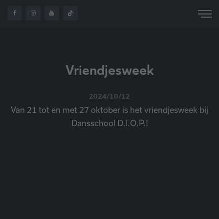
HOME
OVER ONS
NIEUWS
VRIENDJESWEEK
Vriendjesweek
2024/10/12
Van 21 tot en met 27 oktober is het vriendjesweek bij
Dansschool D.I.O.P.!