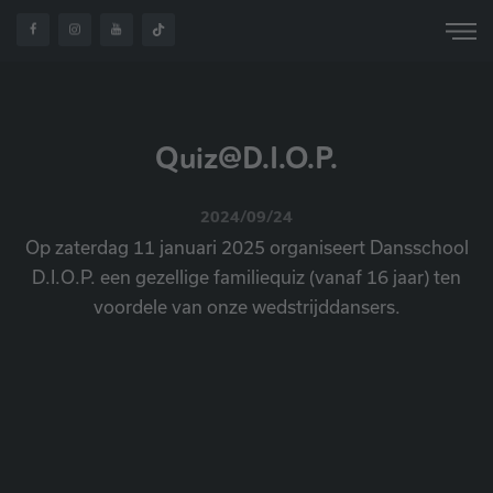
HOME
OVER ONS
NIEUWS
QUIZ @ DIOP
Quiz@D.I.O.P.
2024/09/24
Op zaterdag 11 januari 2025 organiseert Dansschool
D.I.O.P. een gezellige familiequiz (vanaf 16 jaar) ten
voordele van onze wedstrijddansers.