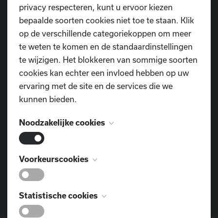
privacy respecteren, kunt u ervoor kiezen
bepaalde soorten cookies niet toe te staan. Klik
op de verschillende categoriekoppen om meer
Download
te weten te komen en de standaardinstellingen
te wijzigen. Het blokkeren van sommige soorten
cookies kan echter een invloed hebben op uw
ervaring met de site en de services die we
kunnen bieden.
Noodzakelijke cookies
Heb je nog vragen?
Deze cookies zijn noodzakelijk voor het
Voorkeurscookies
Contacteer ons
functioneren van de website en kunnen niet
worden uitgeschakeld. Ze worden meestal
Deze cookies, ook bekend als
Statistische cookies
alleen ingesteld als reactie op acties die door u
"functionaliteitscookies", stellen een website in
worden uitgevoerd en die neerkomen op een