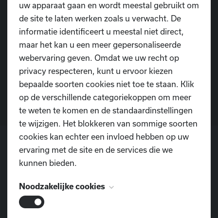
uw apparaat gaan en wordt meestal gebruikt om
de site te laten werken zoals u verwacht. De
informatie identificeert u meestal niet direct,
maar het kan u een meer gepersonaliseerde
Heb je nog vragen?
webervaring geven. Omdat we uw recht op
privacy respecteren, kunt u ervoor kiezen
Contacteer ons
bepaalde soorten cookies niet toe te staan. Klik
op de verschillende categoriekoppen om meer
te weten te komen en de standaardinstellingen
te wijzigen. Het blokkeren van sommige soorten
cookies kan echter een invloed hebben op uw
ervaring met de site en de services die we
kunnen bieden.
POSTADRES
Dansschool D.I.O.P.
Noodzakelijke cookies
Pontweg 3
9160 Lokeren