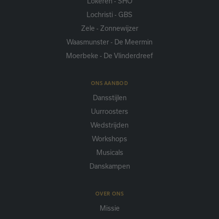
Lokeren - SHO
bezochte website zijn.
Lochristi - GBS
Zele - Zonnewijzer
Waasmunster - De Meermin
Moerbeke - De Vlinderdreef
ONS AANBOD
Dansstijlen
Uurroosters
Wedstrijden
Workshops
Musicals
Danskampen
OVER ONS
Missie