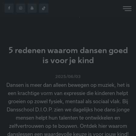
5 REDENEN WAAROM
OVER
HOME
NIEUWS
DANSEN GOED IS VOOR
ONS
JE KIND
5 redenen waarom dansen goed
is voor je kind
2025/06/03
Dansen is meer dan alleen bewegen op muziek, het is
een krachtige vorm van expressie die kinderen helpt
groeien op zowel fysiek, mentaal als sociaal vlak. Bij
Dansschool D.I.O.P. zien we dagelijks hoe dans jonge
mensen helpt hun talenten te ontwikkelen en
zelfvertrouwen op te bouwen. Ontdek hier waarom
danslessen een waardevolle keuze is voor jouw kind!