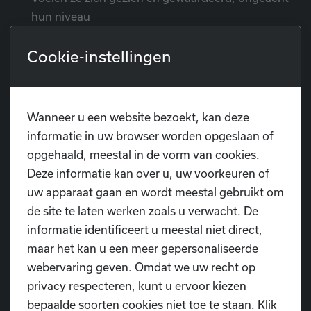
hun niveau
Cookie-instellingen
Bij optredens en toonmomenten merken we vaak hoe
kinderen groeien, soms letterlijk van verlegen
muurbloempje naar zelfzekere performer.
Wanneer u een website bezoekt, kan deze
4. 👯
Sociale vaardigheden en
informatie in uw browser worden opgeslaan of
verbondenheid
opgehaald, meestal in de vorm van cookies.
Deze informatie kan over u, uw voorkeuren of
Dansles is een groepsactiviteit, en dat maakt het extra
uw apparaat gaan en wordt meestal gebruikt om
waardevol. Je kind leert:
de site te laten werken zoals u verwacht. De
informatie identificeert u meestal niet direct,
Samenwerken in duo’s of teams
maar het kan u een meer gepersonaliseerde
webervaring geven. Omdat we uw recht op
Rekening houden met anderen in beweging en
privacy respecteren, kunt u ervoor kiezen
ruimte
bepaalde soorten cookies niet toe te staan. Klik