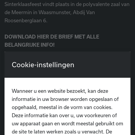
Sinterklaasfeest vindt plaats in de polyvalente zaal van
de Meermin in Waasmunster, Abdij Van
Roosenberglaan 6.
DOWNLOAD HIER DE BRIEF MET ALLE
BELANGRIJKE INFO!
Cookie-instellingen
Download de brief
Bestel je tickets
Wanneer u een website bezoekt, kan deze
informatie in uw browser worden opgeslaan of
opgehaald, meestal in de vorm van cookies.
Deze informatie kan over u, uw voorkeuren of
uw apparaat gaan en wordt meestal gebruikt om
de site te laten werken zoals u verwacht. De