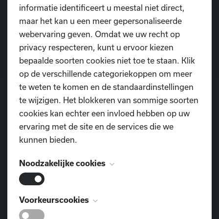
Heb je nog vragen?
informatie identificeert u meestal niet direct,
maar het kan u een meer gepersonaliseerde
Contacteer ons
webervaring geven. Omdat we uw recht op
privacy respecteren, kunt u ervoor kiezen
bepaalde soorten cookies niet toe te staan. Klik
op de verschillende categoriekoppen om meer
te weten te komen en de standaardinstellingen
te wijzigen. Het blokkeren van sommige soorten
cookies kan echter een invloed hebben op uw
POSTADRES
ervaring met de site en de services die we
Dansschool D.I.O.P.
kunnen bieden.
Pontweg 3
9160 Lokeren
Noodzakelijke cookies
TELEFOON
0477 855 312
Deze cookies zijn noodzakelijk voor het
Voorkeurscookies
functioneren van de website en kunnen niet
E-MAIL