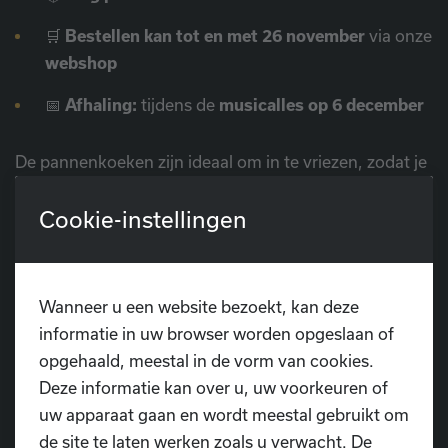
🛒
Bestellen kan tot en met 26 november
via onze
webshop
📅
Afhaling:
tijdens de
musicalles op 6 december
De pannenkoeken zijn ideaal om in te vriezen, zodat je
ook later nog kunt genieten van dit lekkers. Perfect
voor bij de koffie, als dessert of gewoon als
Cookie-instellingen
verwenmomentje tussendoor!
Wanneer u een website bezoekt, kan deze
informatie in uw browser worden opgeslaan of
🌟 Steun onze musical!
opgehaald, meestal in de vorm van cookies.
Met elke bestelling steun je rechtstreeks onze
Deze informatie kan over u, uw voorkeuren of
productie van
De Drie Biggetjes
— een
uw apparaat gaan en wordt meestal gebruikt om
hartverwarmend verhaal vol muziek, dans en plezier.
de site te laten werken zoals u verwacht. De