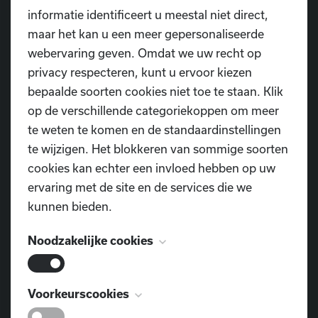
Bedankt om samen met ons deze droom waar te
informatie identificeert u meestal niet direct,
maken!
maar het kan u een meer gepersonaliseerde
webervaring geven. Omdat we uw recht op
👉
Bestel nu via onze webshop en geniet van lekkere
privacy respecteren, kunt u ervoor kiezen
pannenkoeken voor het goede doel!
bepaalde soorten cookies niet toe te staan. Klik
op de verschillende categoriekoppen om meer
te weten te komen en de standaardinstellingen
te wijzigen. Het blokkeren van sommige soorten
cookies kan echter een invloed hebben op uw
Bestel hier
ervaring met de site en de services die we
kunnen bieden.
Noodzakelijke cookies
Deze cookies zijn noodzakelijk voor het
Voorkeurscookies
functioneren van de website en kunnen niet