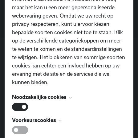
maar het kan u een meer gepersonaliseerde
Contacteer ons
webervaring geven. Omdat we uw recht op
privacy respecteren, kunt u ervoor kiezen
bepaalde soorten cookies niet toe te staan. Klik
op de verschillende categoriekoppen om meer
te weten te komen en de standaardinstellingen
te wijzigen. Het blokkeren van sommige soorten
POSTADRES
cookies kan echter een invloed hebben op uw
Dansschool D.I.O.P.
ervaring met de site en de services die we
Pontweg 3
kunnen bieden.
9160 Lokeren
Noodzakelijke cookies
TELEFOON
0477 855 312
Deze cookies zijn noodzakelijk voor het
Voorkeurscookies
E-MAIL
functioneren van de website en kunnen niet
dansschool.diop@outlook.com
worden uitgeschakeld. Ze worden meestal