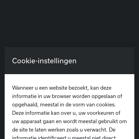
Cookie-instellingen
Terug
Wanneer u een website bezoekt, kan deze
informatie in uw browser worden opgeslaan of
opgehaald, meestal in de vorm van cookies.
Deze informatie kan over u, uw voorkeuren of
uw apparaat gaan en wordt meestal gebruikt om
Heb je nog vragen?
de site te laten werken zoals u verwacht. De
informatie identificeert u meestal niet direct,