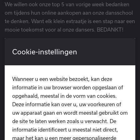
We willen ook onze top 5 van vorige week bedanken
om tijdens hun online aankopen aan onze dansschool
te denken. Want elk klein extraatje is een stap naar een
mooie toekomst voor al onze dansers. BEDANKT!
Wil jij ons ook graag steunen zónder dat je daarvoor
Cookie-instellingen
ook maar één extra cent moet betalen? Twijfel niet en
ga
aan de slag met Trooper
!
Wanneer u een website bezoekt, kan deze
informatie in uw browser worden opgeslaan of
opgehaald, meestal in de vorm van cookies.
Deze informatie kan over u, uw voorkeuren of
Heb je nog vragen?
uw apparaat gaan en wordt meestal gebruikt om
de site te laten werken zoals u verwacht. De
informatie identificeert u meestal niet direct,
Contacteer ons
maar het kan u een meer gepersonaliseerde