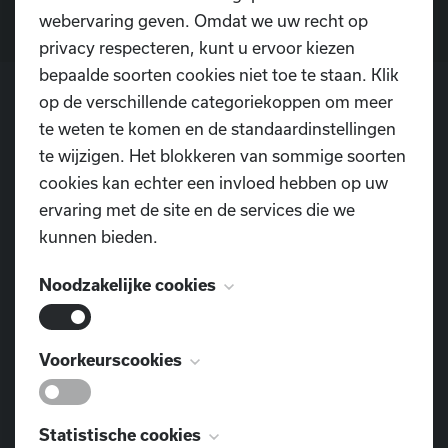
webervaring geven. Omdat we uw recht op
privacy respecteren, kunt u ervoor kiezen
bepaalde soorten cookies niet toe te staan. Klik
op de verschillende categoriekoppen om meer
te weten te komen en de standaardinstellingen
POSTADRES
te wijzigen. Het blokkeren van sommige soorten
Dansschool D.I.O.P.
cookies kan echter een invloed hebben op uw
Pontweg 3
ervaring met de site en de services die we
9160 Lokeren
kunnen bieden.
TELEFOON
Noodzakelijke cookies
0477 855 312
E-MAIL
Deze cookies zijn noodzakelijk voor het
Voorkeurscookies
dansschool.diop@outlook.com
functioneren van de website en kunnen niet
worden uitgeschakeld. Ze worden meestal
VIND ONS OOK OP
Deze cookies, ook bekend als
Statistische cookies
alleen ingesteld als reactie op acties die door u